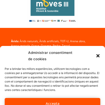
Àrids:
Àrids naturals, Àrids artificials, TOT-U, Arena obra,
Arena rentada, Grava, Graveta, Pedra, Terrol
Administrar consentiment
Prefabricats de formigó:
Barreres, Tubs, Pous, Arquetes,
de cookies
Embocadures, Baixants, Canals, Voreres
Per a brindar les millors experiències, utilitzem tecnologies com a
cookies per a emmagatzemar i/o accedir a la informació del dispositiu. El
© 2016 Àrids Daniel, S.A.
consentiment per a aquestes tecnologies ens permetrà processar dades
Tel.:
973 432 199 / 973 432 243
com el comportament de navegació o identificacions úniques en aquest
Mòbils: 650 501 827 / 659 713 013
lloc. No donar el seu consentiment o retirar-lo pot afectar negativament
Fax: 973 432 213
unes certes característiques i funcions.
aridsdaniel@aridsdaniel.com
Disseny:
laGràfica
Accepta