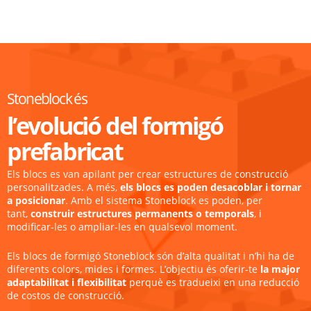
Stoneblock és
l’evolució del formigó
prefabricat
Els blocs es van apilant per crear estructures de construcció
personalitzades. A més,
els blocs es poden desacoblar i tornar
a posicionar
. Amb el sistema Stoneblock es poden, per
tant,
construir estructures permanents o temporals
, i
modificar-les o ampliar-les en qualsevol moment.
Els blocs de formigó Stoneblock són d’alta qualitat i n’hi ha de
diferents colors, mides i formes. L’objectiu és oferir-te
la major
adaptabilitat i flexibilitat
perquè es tradueixi en una reducció
de costos de construcció.