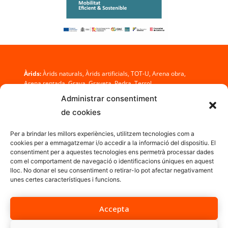
Àrids:
Àrids naturals, Àrids artificials, TOT-U, Arena obra,
Arena rentada, Grava, Graveta, Pedra, Terrol
Administrar consentiment
Prefabricats de formigó:
Barreres, Tubs, Pous, Arquetes,
de cookies
Embocadures, Baixants, Canals, Voreres
Per a brindar les millors experiències, utilitzem tecnologies com a
cookies per a emmagatzemar i/o accedir a la informació del dispositiu. El
© 2016 Àrids Daniel, S.A.
consentiment per a aquestes tecnologies ens permetrà processar dades
Tel.:
973 432 199 / 973 432 243
com el comportament de navegació o identificacions úniques en aquest
Mòbils: 650 501 827 / 659 713 013
lloc. No donar el seu consentiment o retirar-lo pot afectar negativament
Fax: 973 432 213
unes certes característiques i funcions.
aridsdaniel@aridsdaniel.com
Disseny:
laGràfica
Accepta