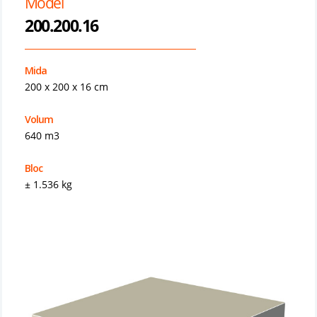
Model
200.200.16
Mida
200 x 200 x 16 cm
Volum
640 m3
Bloc
± 1.536 kg