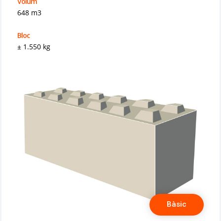
Volum
648 m3
Bloc
± 1.550 kg
Bàsic