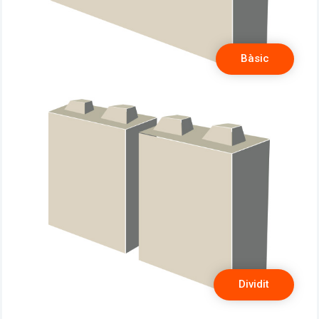
Bàsic
Dividit