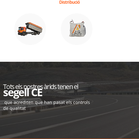
Distribució
Tots els nostres àrids tenen el
segell CE
que acrediten que han pasat els controls
de qualitat