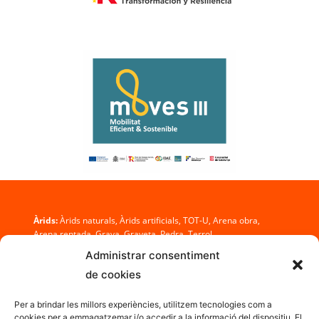
Àrids:
Àrids naturals, Àrids artificials, TOT-U, Arena obra,
Arena rentada, Grava, Graveta, Pedra, Terrol
Administrar consentiment
Prefabricats de formigó:
Barreres, Tubs, Pous, Arquetes,
de cookies
Embocadures, Baixants, Canals, Voreres
Per a brindar les millors experiències, utilitzem tecnologies com a
cookies per a emmagatzemar i/o accedir a la informació del dispositiu. El